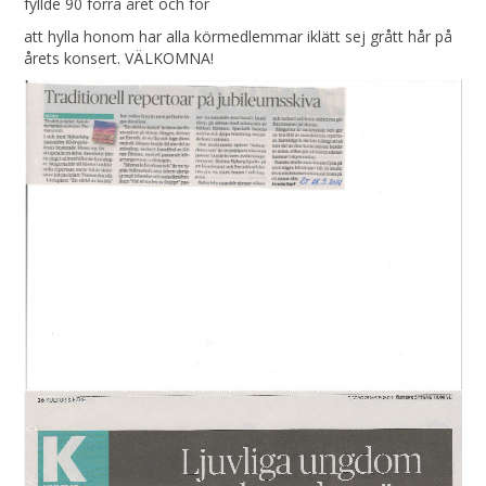
fyllde 90 förra året och för
att hylla honom har alla körmedlemmar iklätt sej grått hår på
årets konsert. VÄLKOMNA!