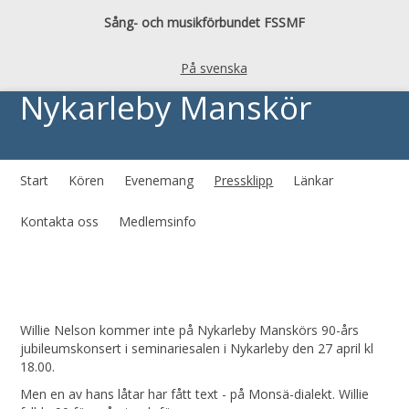
Sång- och musikförbundet FSSMF
På svenska
Nykarleby Manskör
Start
Kören
Evenemang
Pressklipp
Länkar
Kontakta oss
Medlemsinfo
Willie Nelson kommer inte på Nykarleby Manskörs 90-års
jubileumskonsert i seminariesalen i Nykarleby den 27 april kl
18.00.
Men en av hans låtar har fått text - på Monsä-dialekt. Willie